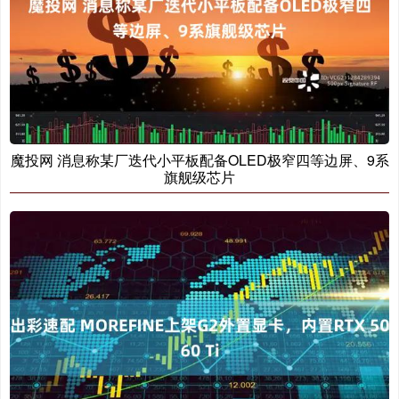
魔投网 消息称某厂迭代小平板配备OLED极窄四等边屏、9系
旗舰级芯片