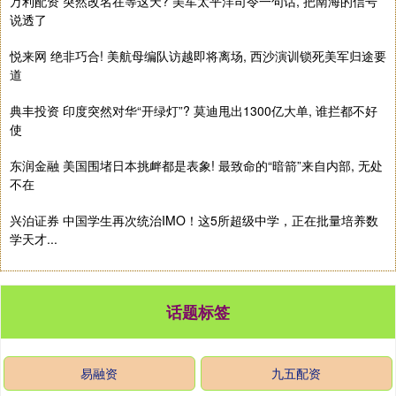
万利配资 突然改名在等这天? 美军太平洋司令一句话, 把南海的信号
说透了
悦来网 绝非巧合! 美航母编队访越即将离场, 西沙演训锁死美军归途要
道
典丰投资 印度突然对华“开绿灯”? 莫迪甩出1300亿大单, 谁拦都不好
使
东润金融 美国围堵日本挑衅都是表象! 最致命的“暗箭”来自内部, 无处
不在
兴泊证券 中国学生再次统治IMO！这5所超级中学，正在批量培养数
学天才...
话题标签
易融资
九五配资