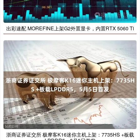
出彩速配 MOREFINE上架G2外置显卡，内置RTX 5060 Ti
浙商证券证交所 极摩客K16迷你主机上架：7735HS +板载