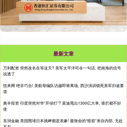
最新文章
万利配资 突然改名在等这天? 美军太平洋司令一句话, 把南海的信号
说透了
悦来网 绝非巧合! 美航母编队访越即将离场, 西沙演训锁死美军归途要
道
典丰投资 印度突然对华“开绿灯”? 莫迪甩出1300亿大单, 谁拦都不好
使
东润金融 美国围堵日本挑衅都是表象! 最致命的“暗箭”来自内部, 无处
不在