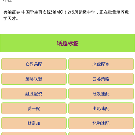
兴泊证券 中国学生再次统治IMO！这5所超级中学，正在批量培养数
学天才...
话题标签
众盈易配
老虎配资
策略联盟
云谷策略
融胜配资
旺发速配
爱一配
出彩速配
财富加
忆融速配