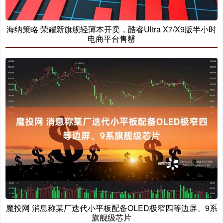
海纳策略 荣耀新旗舰轻薄本开卖，酷睿Ultra X7/X9版半小时
电商平台售罄
魔投网 消息称某厂迭代小平板配备OLED极窄四等边屏、9系
旗舰级芯片