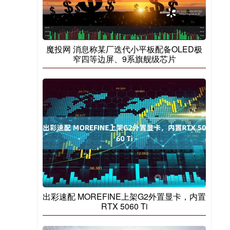
魔投网 消息称某厂迭代小平板配备OLED极
窄四等边屏、9系旗舰级芯片
出彩速配 MOREFINE上架G2外置显卡，内置
RTX 5060 Ti