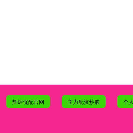
辉煌优配官网
主力配资炒股
个