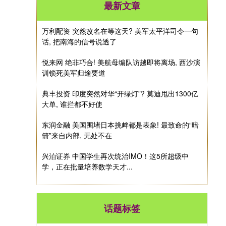
最新文章
万利配资 突然改名在等这天? 美军太平洋司令一句
话, 把南海的信号说透了
悦来网 绝非巧合! 美航母编队访越即将离场, 西沙演
训锁死美军归途要道
典丰投资 印度突然对华“开绿灯”? 莫迪甩出1300亿
大单, 谁拦都不好使
东润金融 美国围堵日本挑衅都是表象! 最致命的“暗
箭”来自内部, 无处不在
兴泊证券 中国学生再次统治IMO！这5所超级中
学，正在批量培养数学天才...
话题标签