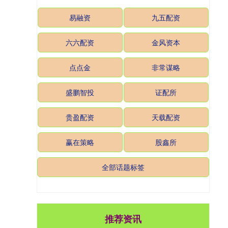
易融资
九五配资
六六配资
金风资本
点点金
非常谋略
盛鹏智投
证配所
贵盈配资
天载配资
赢在策略
股鑫所
全部话题标签
推荐资讯