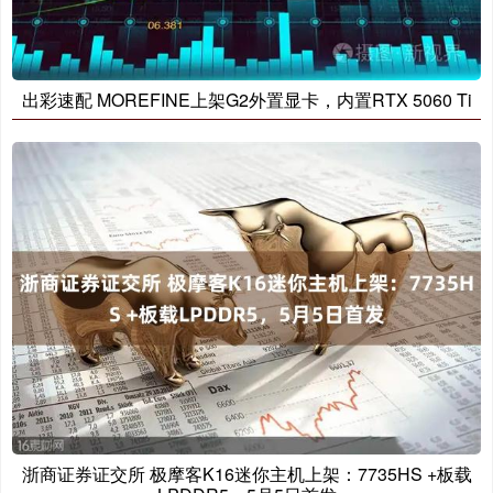
出彩速配 MOREFINE上架G2外置显卡，内置RTX 5060 Ti
浙商证券证交所 极摩客K16迷你主机上架：7735HS +板载