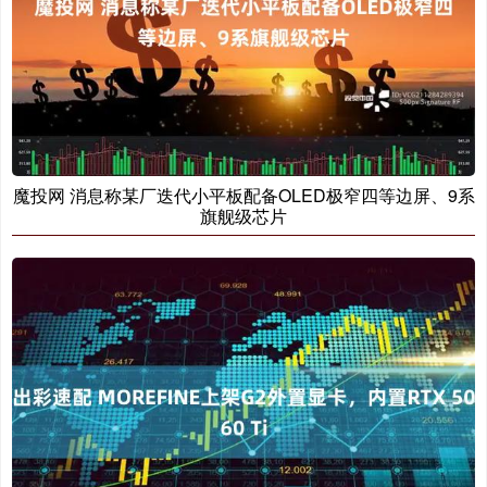
魔投网 消息称某厂迭代小平板配备OLED极窄四等边屏、9系
旗舰级芯片