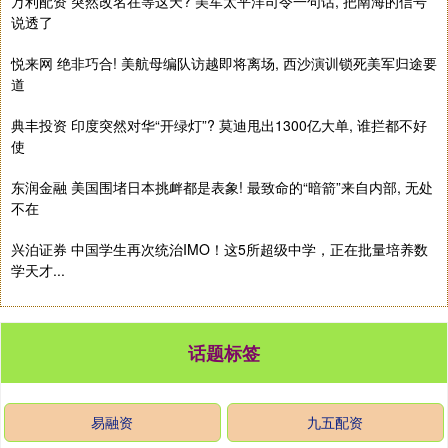
万利配资 突然改名在等这天? 美军太平洋司令一句话, 把南海的信号
说透了
悦来网 绝非巧合! 美航母编队访越即将离场, 西沙演训锁死美军归途要
道
典丰投资 印度突然对华“开绿灯”? 莫迪甩出1300亿大单, 谁拦都不好
使
东润金融 美国围堵日本挑衅都是表象! 最致命的“暗箭”来自内部, 无处
不在
兴泊证券 中国学生再次统治IMO！这5所超级中学，正在批量培养数
学天才...
话题标签
易融资
九五配资