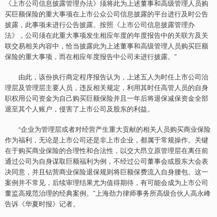
《上市公司信息披露管理办法》须将此为上述董事和高级管理人员购
买巨额保险的重大事项在上市公众公司信息披露的平台进行及时公告
披露，此事项未进行公告披露。按照《上市公司信息披露管理办
法》，公司须在此重大事项发生相应年度的年度报告中的关联方及关
联交易相关内容中，恰当披露此为上述董事和高级管理人员购买巨额
保险的重大事项，而在相应年度报告中公司未进行披露。”
由此，该份执行商定程序报告认为，上述五人为时任上市公司治
理层及管理层主要人员，违反相关规定，利用其时任高管人员的自身
职权用公司资金为自己购买巨额保险并且一年后将退保减保资金全部
退至其个人账户，侵害了上市公司及股东的利益。
“企业为管理层或者对经营产生重大贡献的相关人员购买商业保险
作为福利，无论是上市公司还是非上市企业，都属于常规操作。关键
在于购买商业保险的合理性和合法性，以交大昂立原管理层在离任前
通过公司为自身谋取巨额福利为例，不经过公司董事会或股东大会表
决同意，并且钻营商业保险退保规则将巨额保费流入自身腰包。这一
案例并不常见，后续审理结果尤为值得期待，有可能会成为上市公司
董监高规范治理的经典案例。”上海劲力律师事务所高级合伙人高永峰
告诉《华夏时报》记者。