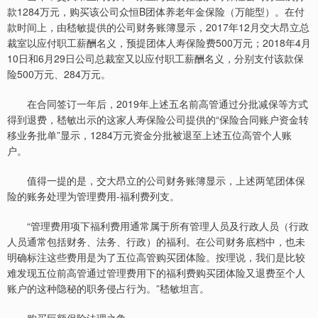
款1284万元，购买该公司众恒B团体养老年金保险（万能型）。在付
款时间上，由嵇敏提供的公司财务账簿显示，2017年12月交大昂立总
裁室以应付职工薪酬名义，预提团体人寿保险费500万元；2018年4月
10日和6月29日公司总裁室又以应付职工薪酬名义，分别支付该款保
险500万元、284万元。
在合同签订一年后，2019年上述五名前高管通过分批减保等方式
得到退费，嵇敏出示的这家人寿保险公司提供的“保险合同账户资金转
移业务批单”显示，1284万元资金分批被退至上述五位高管个人账
户。
值得一提的是，交大昂立的公司财务账簿显示，上述两笔团体保
险的账务处理为管理费用-福利费列支。
“管理费用项下福利费用通常属于所有管理人员及行政人员（行政
人员通常包括财务、法务、行政）的福利。在公司财务底档中，也未
明确标注这些费用是为了五位高管购买团体险。按理说，我们是比较
难发现五位前高管通过管理费用下的福利费购买团体险又退费至个人
账户的这种隐秘的职务侵占行为。”嵇敏坦言。