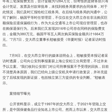
年有三笔保险费支出，合计金额为1284万元，但奇怪的是财务部只有
会计凭证、发票及付款审批单，未找到税务局要求的合同保单，对于
此情况，我们及时汇报给松江税务局。在后续与税务局的沟通中，公
司了解到，杨国平等时任管理层，不仅仅在交大昂立存在非法购买巨
额保险后退保漏税行为，作为大众交通等上市公司现任管理层，也存
在购保退保行为。后来我们又发现2016年公司存在同样的保险费支
出，金额为380万元。杨国平等五人两次购买保险金额共计1664万
元。”7月7日，交大昂立董事长嵇敏接受《华夏时报》记者采访时指
出。
7月9日，在交大昂立举行的媒体说明会上，嵇敏接受本报记者采
访时透露，公司向公安刑事报案获上海公安松江分局受理，不过并未
予以立案。“我们收到公安部门对公司刑事报案不予受理的回执，目前
不清楚具体原因，我们已经向上级公安机关申请行政复议，并补充提
交了后续发现的新证据，包括独立第三方提供的专业判断。”嵇敏表
示。
案情细节曝光
公开资料显示，成立于1997年的交大昂立，于2021年登陆上交
所，是中国保健食品行业知名上市公司。然而上市以来，交大昂立发