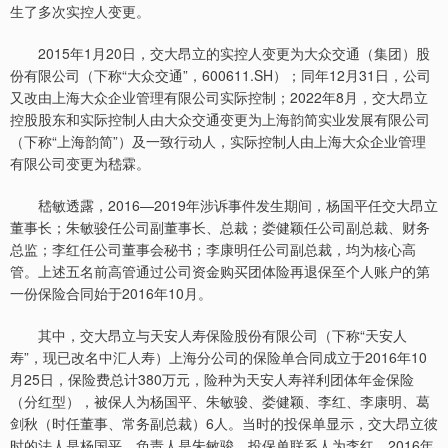
生了多次实控人变更。
2015年1月20日，交大昂立的实控人变更为大众交通（集团）股
份有限公司（下称“大众交通”，600611.SH）；同年12月31日，公司
又改由上海大众企业管理有限公司实际控制；2022年8月，交大昂立
控股股东和实际控制人由大众交通变更为上海韵简实业发展有限公司
（下称“上海韵简”）及一致行动人，实际控制人由上海大众企业管理
有限公司变更为嵇霖。
嵇敏透露，2016—2019年涉诉事件发生期间，杨国平任交大昂立
董事长；朱敏骏任公司副董事长、总裁；娄健颖任公司副总裁、财务
总监；李红任公司董事会秘书；李康明任公司副总裁，均为核心高
管。上述五名前高管通过公司资金购买团体险再退保至个人账户的第
一份保险合同始于2016年10月。
其中，交大昂立与天安人寿保险股份有限公司（下称“天安人
寿”，现已改名中汇人寿）上海分公司的保险单合同成立于2016年10
月25日，保险费总计380万元，险种为天安人寿祥利团体年金保险
（分红型），被保人为杨国平、朱敏骏、娄健颖、李红、李康明、葛
剑秋（时任董事、常务副总裁）6人。当时的投保单显示，交大昂立彼
时的法人是杨国平，负责人是朱敏骏，投保单联系人为李红。2016年