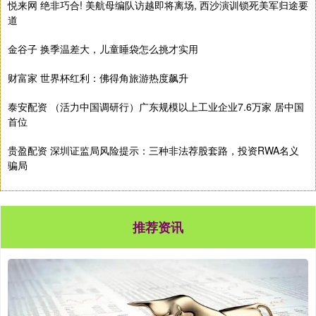
悦来网 绝非巧合! 美航母编队访越即将离场, 西沙演训锁死美军归途要
道
金谷子 换季温差大，儿童睡袋怎么挑才实用
财富家 世界杯红利：佛得角旅游热度飙升
泰安配资 （活力中国调研行）广东规模以上工业企业7.6万家 居中国
首位
贵盈配资 深圳证监局风险提示：三种非法荐股套路，投资RWA名义
骗局
推荐资讯