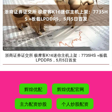
浙商证券证交所 极摩客K16迷你主机上架：7735HS +板载
LPDDR5，5月5日首发
辉煌优配
辉煌优配官网
主力配资炒股
个人炒股配资