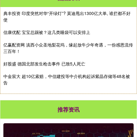
典丰投资 印度突然对华“开绿灯”? 莫迪甩出1300亿大单, 谁拦都不好
使
信康优配 宝宝总踢被？这几类睡袋可以安排上
亿赢配资网 滇西小众圣地梨花坞，缘起放牛少年奇遇，一份感恩流传
三百年！
好股盛 德国北部发生枪击事件 已致5人死亡
中金宸大 超10亿索赔，中信建投等中介机构起诉紫晶存储等48名被
告
推荐资讯