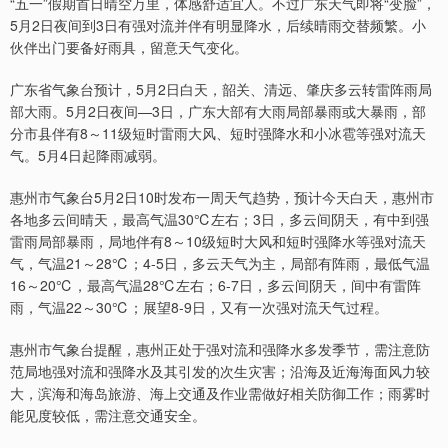
“五一”假期首日晴空万里，体感舒适宜人。不过广东天气即将“变脸”，
5月2日夜间到3日有强对流并伴有明显降水，后续晴雨交替频繁。小
伙伴出门要备好雨具，留意天气变化。
广东省气象台预计，5月2日白天，韶关、清远、肇庆多云转雷阵雨局
部大雨。5月2日夜间—3日，广东大部有大雨局部暴雨或大暴雨，部
分市县伴有8～11级短时雷雨大风、短时强降水和小冰雹等强对流天
气。5月4日起降雨减弱。
惠州市气象台5月2日10时发布一周天气趋势，预计今天白天，惠州市
各地多云间晴天，最高气温30℃左右；3日，多云间阴天，有中到强
雷雨局部暴雨，局地伴有8～10级短时大风和短时强降水等强对流天
气，气温21～28℃；4-5日，多云天气为主，局部有阵雨，最低气温
16～20℃，最高气温28℃左右；6-7日，多云间阴天，间中有雷阵
雨，气温22～30℃；展望8-9日，又有一次强对流天气过程。
惠州市气象台提醒，惠州正处于强对流和强降水多发季节，需注意防
范局地强对流和强降水及其引发的次生灾害；沿海及近海海面风力较
大，滨海和海岛旅游、海上交通及作业需做好相关防御工作；雨雾时
能见度较低，需注意交通安全。