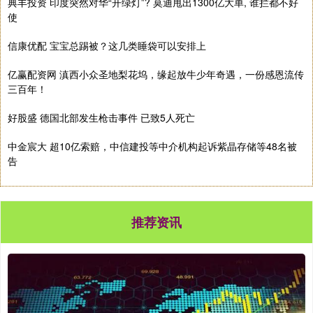
典丰投资 印度突然对华“开绿灯”? 莫迪甩出1300亿大单, 谁拦都不好
使
信康优配 宝宝总踢被？这几类睡袋可以安排上
亿赢配资网 滇西小众圣地梨花坞，缘起放牛少年奇遇，一份感恩流传
三百年！
好股盛 德国北部发生枪击事件 已致5人死亡
中金宸大 超10亿索赔，中信建投等中介机构起诉紫晶存储等48名被
告
推荐资讯