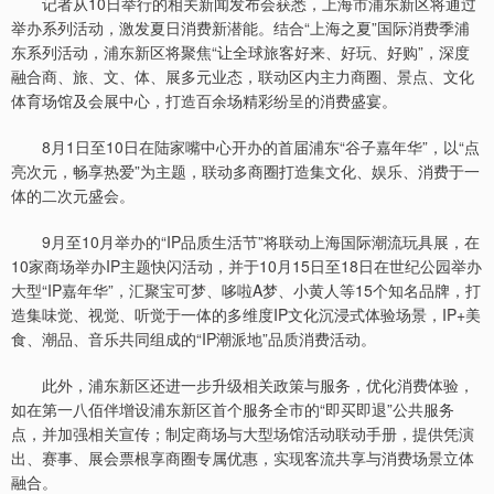
记者从10日举行的相关新闻发布会获悉，上海市浦东新区将通过
举办系列活动，激发夏日消费新潜能。结合“上海之夏”国际消费季浦
东系列活动，浦东新区将聚焦“让全球旅客好来、好玩、好购”，深度
融合商、旅、文、体、展多元业态，联动区内主力商圈、景点、文化
体育场馆及会展中心，打造百余场精彩纷呈的消费盛宴。
8月1日至10日在陆家嘴中心开办的首届浦东“谷子嘉年华”，以“点
亮次元，畅享热爱”为主题，联动多商圈打造集文化、娱乐、消费于一
体的二次元盛会。
9月至10月举办的“IP品质生活节”将联动上海国际潮流玩具展，在
10家商场举办IP主题快闪活动，并于10月15日至18日在世纪公园举办
大型“IP嘉年华”，汇聚宝可梦、哆啦A梦、小黄人等15个知名品牌，打
造集味觉、视觉、听觉于一体的多维度IP文化沉浸式体验场景，IP+美
食、潮品、音乐共同组成的“IP潮派地”品质消费活动。
此外，浦东新区还进一步升级相关政策与服务，优化消费体验，
如在第一八佰伴增设浦东新区首个服务全市的“即买即退”公共服务
点，并加强相关宣传；制定商场与大型场馆活动联动手册，提供凭演
出、赛事、展会票根享商圈专属优惠，实现客流共享与消费场景立体
融合。