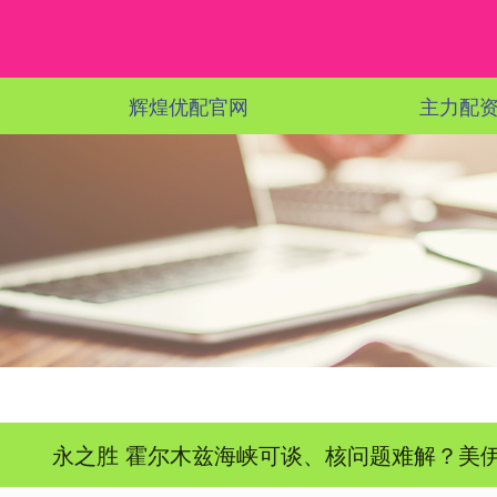
辉煌优配官网
主力配
永之胜 霍尔木兹海峡可谈、核问题难解？美伊