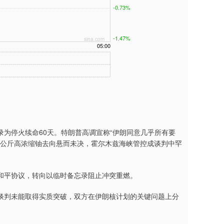
停火续命60天。特朗普高调宣称“伊朗同意几乎所有要
440公斤高浓缩铀去向悬而未决，霍尔木兹海峡管控成谈判中罕
平协议，转向以临时备忘录阻止冲突重燃。
判未能取得实质突破，双方在伊朗核计划的关键问题上分