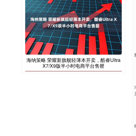
海纳策略 荣耀新旗舰轻薄本开卖，酷睿Ultra
X7/X9版半小时电商平台售罄