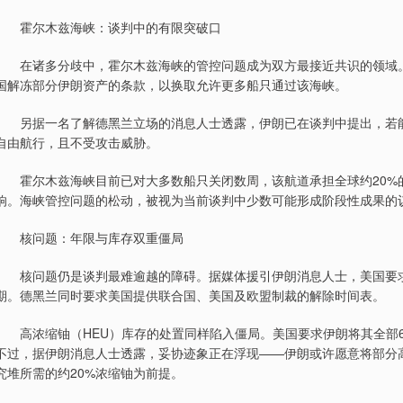
霍尔木兹海峡：谈判中的有限突破口
在诸多分歧中，霍尔木兹海峡的管控问题成为双方最接近共识的领域。
国解冻部分伊朗资产的条款，以换取允许更多船只通过该海峡。
另据一名了解德黑兰立场的消息人士透露，伊朗已在谈判中提出，若能
自由航行，且不受攻击威胁。
霍尔木兹海峡目前已对大多数船只关闭数周，该航道承担全球约20%
响。海峡管控问题的松动，被视为当前谈判中少数可能形成阶段性成果的
核问题：年限与库存双重僵局
核问题仍是谈判最难逾越的障碍。据媒体援引伊朗消息人士，美国要求伊
期。德黑兰同时要求美国提供联合国、美国及欧盟制裁的解除时间表。
高浓缩铀（HEU）库存的处置同样陷入僵局。美国要求伊朗将其全部6
不过，据伊朗消息人士透露，妥协迹象正在浮现——伊朗或许愿意将部分
究堆所需的约20%浓缩铀为前提。