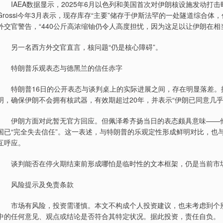
IAEA数据显示，2025年6月以色列和美国首次对伊朗核设施发动打击时，伊朗
Grossi今年3月表示，现存库存“主要”储存于伊斯法罕的一处隧道综合
外交官警告，“440公斤高浓缩铀仍令人高度担忧，因为这足以让伊朗在相
另一名西方外交官直言，核问题“仍是核心障碍”。
特朗普乐观表态与德黑兰的信任赤字
特朗普16日的公开表态与谈判桌上的实际进展之间，存在明显落差。据
明，确保伊朗不会拥有核武器，有效期超过20年，并表示“伊朗已同意几乎
伊朗方面对此暂无官方回应。但佩泽希齐扬当日的表态颇具意味——他
国已“完全失去信任”。这一表述，与特朗普的乐观定性形成鲜明对比，也与2
互呼应。
谈判能否在停火期结束前形成哪怕是临时性的文本框架，仍是当前市
风险提示及免责条款
市场有风险，投资需谨慎。本文不构成个人投资建议，也未考虑到个别
中的任何意见、观点或结论是否符合其特定状况。据此投资，责任自负。