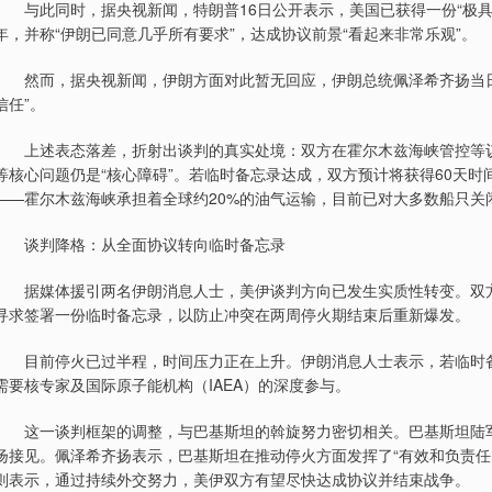
与此同时，据央视新闻，特朗普16日公开表示，美国已获得一份“极具
年，并称“伊朗已同意几乎所有要求”，达成协议前景“看起来非常乐观”。
然而，据央视新闻，伊朗方面对此暂无回应，伊朗总统佩泽希齐扬当日
信任”。
上述表态落差，折射出谈判的真实处境：双方在霍尔木兹海峡管控等议
等核心问题仍是“核心障碍”。若临时备忘录达成，双方预计将获得60天
——霍尔木兹海峡承担着全球约20%的油气运输，目前已对大多数船只关
谈判降格：从全面协议转向临时备忘录
据媒体援引两名伊朗消息人士，美伊谈判方向已发生实质性转变。双方
寻求签署一份临时备忘录，以防止冲突在两周停火期结束后重新爆发。
目前停火已过半程，时间压力正在上升。伊朗消息人士表示，若临时备
需要核专家及国际原子能机构（IAEA）的深度参与。
这一谈判框架的调整，与巴基斯坦的斡旋努力密切相关。巴基斯坦陆军参
扬接见。佩泽希齐扬表示，巴基斯坦在推动停火方面发挥了“有效和负责任
则表示，通过持续外交努力，美伊双方有望尽快达成协议并结束战争。