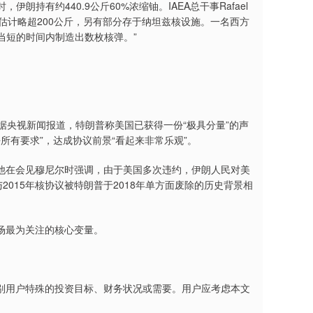
持有约440.9公斤60%浓缩铀。IAEA总干事Rafael
体，估计略超200公斤，另有部分存于纳坦兹核设施。一名西方
当短的时间内制造出数枚核弹。”
央视新闻报道，特朗普称美国已获得一份“极具分量”的声
所有要求”，达成协议前景“看起来非常乐观”。
在会见穆尼尔时强调，由于美国多次违约，伊朗人民对美
015年核协议被特朗普于2018年单方面废除的历史背景相
场最为关注的核心变量。
用户特殊的投资目标、财务状况或需要。用户应考虑本文