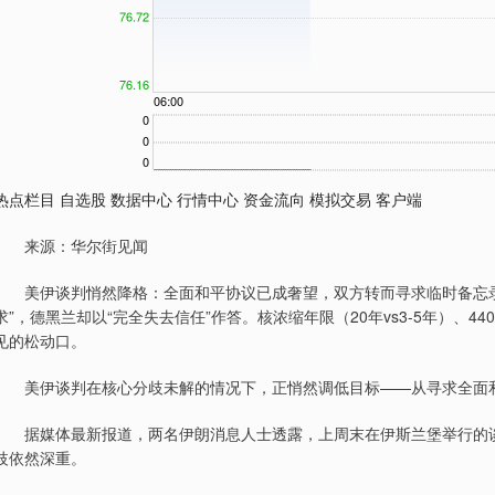
热点栏目 自选股 数据中心 行情中心 资金流向 模拟交易 客户端
来源：华尔街见闻
美伊谈判悄然降格：全面和平协议已成奢望，双方转而寻求临时备忘录为
求”，德黑兰却以“完全失去信任”作答。核浓缩年限（20年vs3-5年）、
见的松动口。
美伊谈判在核心分歧未解的情况下，正悄然调低目标——从寻求全面和
据媒体最新报道，两名伊朗消息人士透露，上周末在伊斯兰堡举行的谈
歧依然深重。