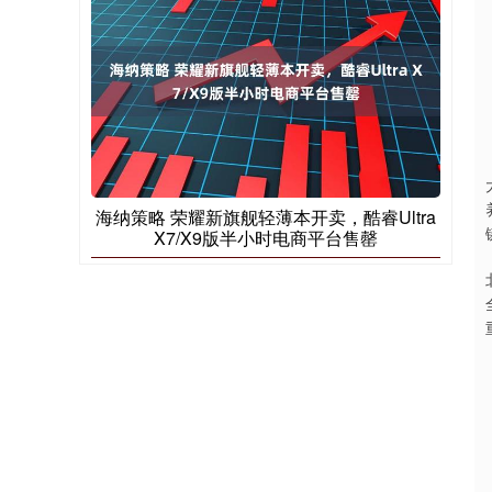
海纳策略 荣耀新旗舰轻薄本开卖，酷睿Ultra
X7/X9版半小时电商平台售罄